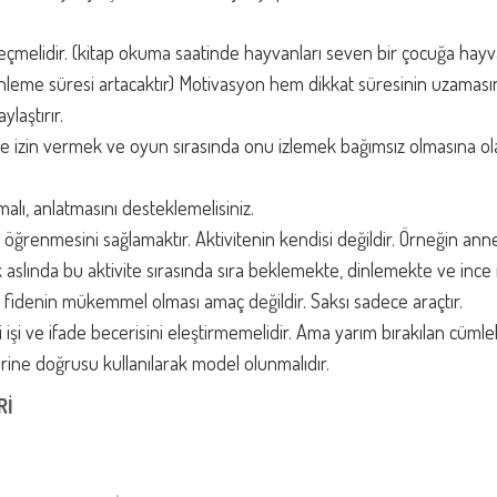
k seçmelidir. (kitap okuma saatinde hayvanları seven bir çocuğa hay
i dinleme süresi artacaktır) Motivasyon hem dikkat süresinin uzaması
laştırır.
e izin vermek ve oyun sırasında onu izlemek bağımsız olmasına o
malı, anlatmasını desteklemelisiniz.
 öğrenmesini sağlamaktır. Aktivitenin kendisi değildir. Örneğin anne
uk aslında bu aktivite sırasında sıra beklemekte, dinlemekte ve inc
len fidenin mükemmel olması amaç değildir. Saksı sadece araçtır.
ği işi ve ifade becerisini eleştirmemelidir. Ama yarım bırakılan cümle
rine doğrusu kullanılarak model olunmalıdır.
Rİ