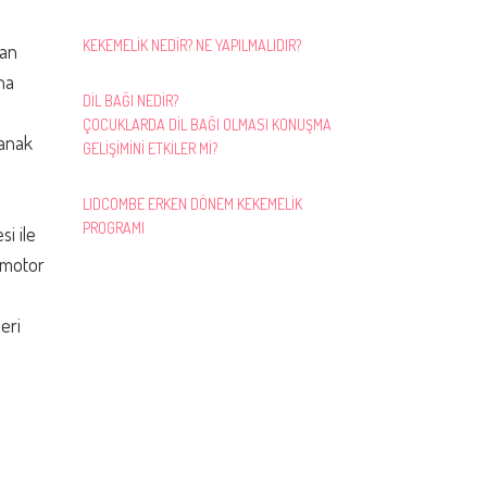
KEKEMELİK NEDİR? NE YAPILMALIDIR?
van
na
DİL BAĞI NEDİR?
ÇOCUKLARDA DİL BAĞI OLMASI KONUŞMA
lanak
GELİŞİMİNİ ETKİLER Mİ?
LIDCOMBE ERKEN DÖNEM KEKEMELİK
PROGRAMI
si ile
e motor
leri