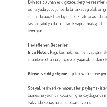
Evinizde bulunan eski gazete, dergi ve resimleri gö
eşiniz yada çocuğunuz ile bir arkadaşı ufak bir g
ile mini kitapçık hazırlayın. Bu aktivite sırasında 
taşıtları gibi) ya da sıra alarak yapıştırmak gibi 
konuşun.
Hedeflenen Beceriler:
İnce Motor:
Kağıt kesmek, resimleri yapıştırmak 
resimlerin etrafına çerçeveler yapmak, süslemek. 
Bilişsel ve dil gelişimi:
Taşıtları özelliklerine g
Sosyal:
resimleri ve materyalleri paylaşmak,iste
bitmesine yakın bir kutunun içine koyduğunuz mini 
hakkında konuşmalarına cesaret verin.