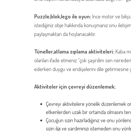
Puzzle,blok,lego ile oyun:
İnce motor ve bilişs
istediğiniz obje hakkında konuşmanız onu iletiş
paylaşmaktan da hoşlanacaktır.
Tüneller,atlama zıplama aktiviteleri:
Kaba mot
olanları ifade etmeniz “çok şaşırdım sen nereden
ederken duygu ve endişelerini dile getirmesine y
Aktiviteler için çevreyi düzenlemek;
Çevreyi aktivitelere yönelik düzenlemek onun 
etkenlerden uzak bir ortamda olmasını terc
Çocuğun sizin hazırladığınız ve onu yönlen
sizin ilgi ve yardımınızı istemeden onu y