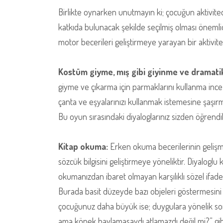
Birlikte oynarken unutmayın ki; çocuğun aktivite
katkıda bulunacak şekilde seçilmiş olması önemlid
motor becerileri geliştirmeye yarayan bir aktivite 
Kostüm giyme, mış gibi giyinme ve dramati
giyme ve çıkarma için parmaklarını kullanma ince m
çanta ve eşyalarınızı kullanmak istemesine şaşırm
Bu oyun sırasındaki diyaloglarınız sizden öğrendikl
Kitap okuma:
Erken okuma becerilerinin gelişmes
sözcük bilgisini geliştirmeye yöneliktir. Diyalogl
okumanızdan ibaret olmayan karşılıklı sözel ifad
Burada basit düzeyde bazı objeleri göstermesini i
çocuğunuz daha büyük ise; duygulara yönelik soru
ama köpek havlamasaydı atlamazdı değil mi?” gib