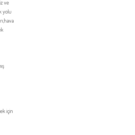
iz ve
k yolu
arı,hava
ek
mış
.
ek için