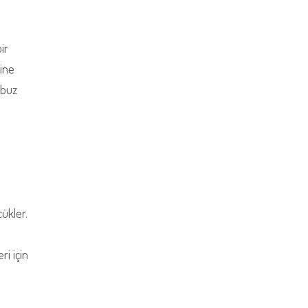
ir
çine
 buz
cükler.
ri için