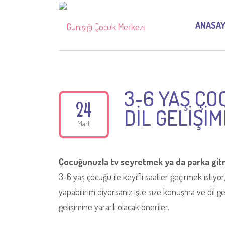
ANASAY
3-6 YAŞ ÇO
24
DİL GELİŞİ
Mart
Çocuğunuzla tv seyretmek ya da parka gitme
3-6 yaş çocuğu ile keyifli saatler geçirmek istiy
yapabilirim diyorsanız işte size konuşma ve dil 
gelişimine yararlı olacak öneriler.