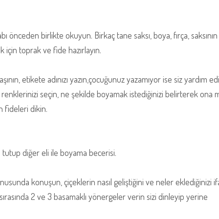
itabı önceden birlikte okuyun. Birkaç tane saksı, boya, fırça, saksının 
k için toprak ve fide hazırlayın.
daşının, etikete adınızı yazın,çocuğunuz yazamıyor ise siz yardım ed
renklerinizi seçin, ne şekilde boyamak istediğinizi belirterek ona
 fideleri dikin.
yı tutup diğer eli ile boyama becerisi.
onusunda konuşun, çiçeklerin nasıl geliştiğini ve neler eklediğinizi i
sırasında 2 ve 3 basamaklı yönergeler verin sizi dinleyip yerine