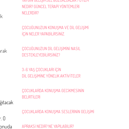
YAYGIN GELİŞİMSEL BOZUKLUKLAR /OTİZM
NEDİR? GÜNCEL TERAPİ YÖNTEMLERİ
NELERDİR?
ak
ÇOCUĞUNUZUN KONUŞMA VE DİL GELİŞİMİ
İÇİN NELER YAPABİLİRSİNİZ.
ÇOCUĞUNUZUN DİL GELİŞİMİNİ NASIL
arak
DESTEKLEYEBİLİRSİNİZ?
3-6 YAŞ ÇOCUKLARI İÇİN
DİL GELİŞİMİNE YÖNELİK AKTİVİTELER
ÇOCUKLARDA KONUŞMA GECİKMESİNİN
BELİRTİLERİ
ağıtacak
ÇOCUKLARDA KONUŞMA SESLERİNİN GELİŞİMİ
. O
konuda
APRAKSİ NEDİR? NE YAPILABİLİR?