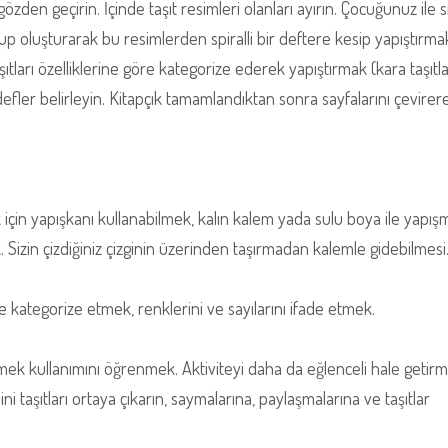
zden geçirin. İçinde taşıt resimleri olanları ayırın. Çocuğunuz ile s
rup oluşturarak bu resimlerden spiralli bir deftere kesip yapıştırma
taşıtları özelliklerine göre kategorize ederek yapıştırmak (kara taşıtl
hedefler belirleyin. Kitapçık tamamlandıktan sonra sayfalarını çevirer
için yapışkanı kullanabilmek, kalın kalem yada sulu boya ile yapış
Sizin çizdiğiniz çizginin üzerinden taşırmadan kalemle gidebilmesi
öre kategorize etmek, renklerini ve sayılarını ifade etmek.
mek kullanımını öğrenmek. Aktiviteyi daha da eğlenceli hale getirm
taşıtları ortaya çıkarın, saymalarına, paylaşmalarına ve taşıtlar