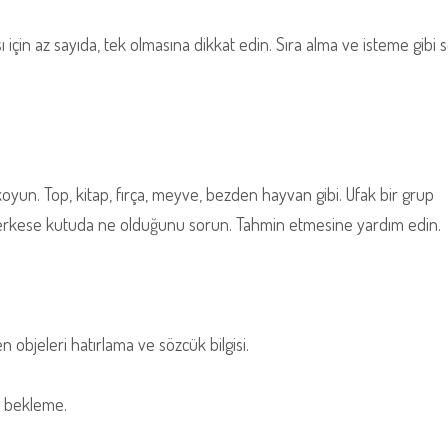
ı için az sayıda, tek olmasına dikkat edin. Sıra alma ve isteme gibi 
koyun. Top, kitap, fırça, meyve, bezden hayvan gibi. Ufak bir grup
i herkese kutuda ne olduğunu sorun. Tahmin etmesine yardım edin.
n objeleri hatırlama ve sözcük bilgisi.
a bekleme.