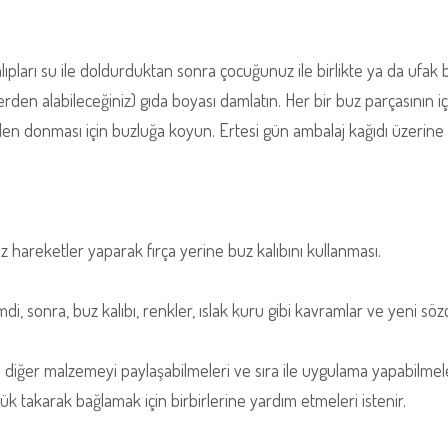
ıpları su ile doldurduktan sonra çocuğunuz ile birlikte ya da ufak b
rden alabileceğiniz) gıda boyası damlatın. Her bir buz parçasının i
en donması için buzluğa koyun. Ertesi gün ambalaj kağıdı üzerine
 hareketler yaparak fırça yerine buz kalıbını kullanması.
i, sonra, buz kalıbı, renkler, ıslak kuru gibi kavramlar ve yeni söz
e diğer malzemeyi paylaşabilmeleri ve sıra ile uygulama yapabilmele
önlük takarak bağlamak için birbirlerine yardım etmeleri istenir.