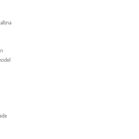
altına
in
 model
fade