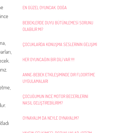
ne
EN GÜZEL OYUNCAK: DOĞA
 ince
BEBEKLERDE DUYU BÜTÜNLEMESİ SORUNU
OLABİLİR Mİ?
ama,
ÇOCUKLARDA KONUŞMA SESLERİNİN GELİŞİMİ
rları,
HER OYUNCAĞIN BİR DİLİ VAR !!!!
ecek.
nız.
ANNE-BEBEK ETKİLEŞİMİNDE DIR FLOORTİME
UYGULAMALARI
 etme,
ÇOCUĞUMUN İNCE MOTOR BECERİLERİNİ
NASIL GELİŞTİREBİLİRİM?
ur.
OYNAYALIM DA NEYLE OYNAYALIM?
tladı