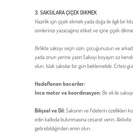
3. SAKSILARA ÇİÇEK DİKMEK
Hazırlık için çiçek ekmek yada doğa ile ilgili bir k
isimlerinizi yazacağınız etiket ve içine çiçek dikme
Birlikte saksıyı seçin sizin, çocuğunuzun ve arka
yada onun yerine yazın.Saksıyı boyayın siz kendi 
olun. Islak saksılar bir gün beklemelidir. Ertesi gün
Hedeflenen beceriler:
İnce motor ve koordinasyon:
Bir eli ile saksı
Bilişsel ve Dil:
Saksının ve fidelerin özellikleri k
edin katkıda bulunmasına cesaret verin. Aktivite 
getirebildiğinden emin olun.