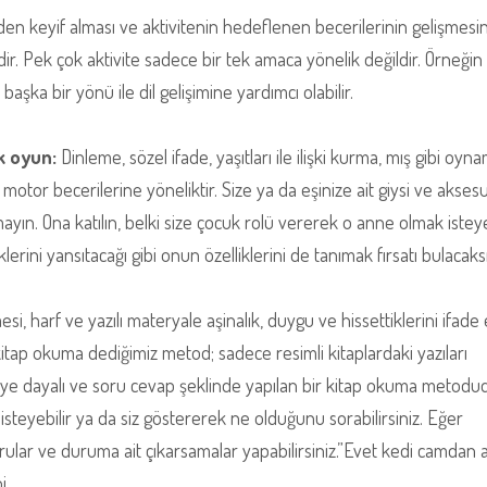
den keyif alması ve aktivitenin hedeflenen becerilerinin gelişmesi
ir. Pek çok aktivite sadece bir tek amaca yönelik değildir. Örneğin
başka bir yönü ile dil gelişimine yardımcı olabilir.
k oyun:
Dinleme, sözel ifade, yaşıtları ile ilişki kurma, mış gibi oyn
otor becerilerine yöneliktir. Size ya da eşinize ait giysi ve aksesua
ayın. Ona katılın, belki size çocuk rolü vererek o anne olmak istey
erini yansıtacağı gibi onun özelliklerini de tanımak fırsatı bulacaksı
i, harf ve yazılı materyale aşinalık, duygu ve hissettiklerini ifade
u kitap okuma dediğimiz metod; sadece resimli kitaplardaki yazıları
eye dayalı ve soru cevap şeklinde yapılan bir kitap okuma metodud
steyebilir ya da siz göstererek ne olduğunu sorabilirsiniz. Eğer
lar ve duruma ait çıkarsamalar yapabilirsiniz.”Evet kedi camdan a
i.