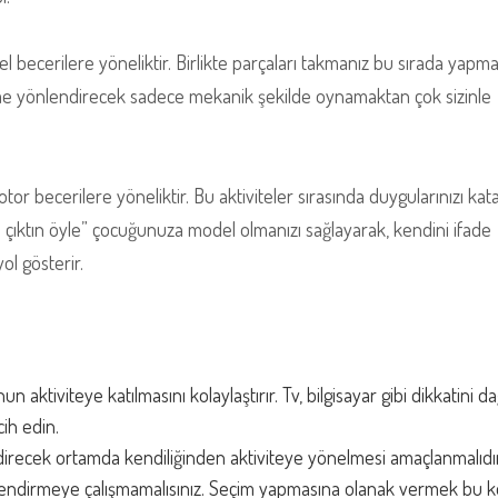
el becerilere yöneliktir. Birlikte parçaları takmanız bu sırada yapm
ime yönlendirecek sadece mekanik şekilde oynamaktan çok sizinle
or becerilere yöneliktir. Bu aktiviteler sırasında duygularınızı kat
 çıktın öyle” çocuğunuza model olmanızı sağlayarak, kendini ifade
ol gösterir.
aktiviteye katılmasını kolaylaştırır. Tv, bilgisayar gibi dikkatini d
ih edin.
direcek ortamda kendiliğinden aktiviteye yönelmesi amaçlanmalıdır
önlendirmeye çalışmamalısınız. Seçim yapmasına olanak vermek bu 