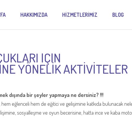
FA
HAKKIMIZDA
HİZMETLERİMİZ
BLOG
CUKLARI İÇİN
MİNE YÖNELİK AKTİVİTELER
k dışında bir şeyler yapmaya ne dersiniz? !!!
or, hem eğlenceli hem de eğitici ve gelişimine katkıda bulunacak nel
gelişimine, sosyalleşme ve oyun becerisine, hatta ince ve kaba moto