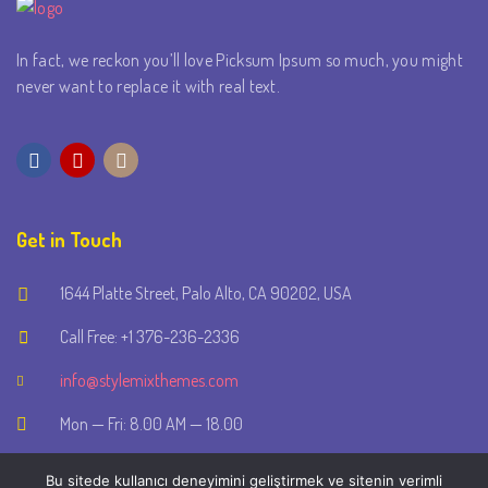
t
In fact, we reckon you’ll love Picksum Ipsum so much, you might
s
never want to replace it with real text.
n
Get in Touch
a
1644 Platte Street, Palo Alto, CA 90202, USA
v
Call Free: +1 376-236-2336
info@stylemixthemes.com
i
Mon — Fri: 8.00 AM — 18.00
Bu sitede kullanıcı deneyimini geliştirmek ve sitenin verimli