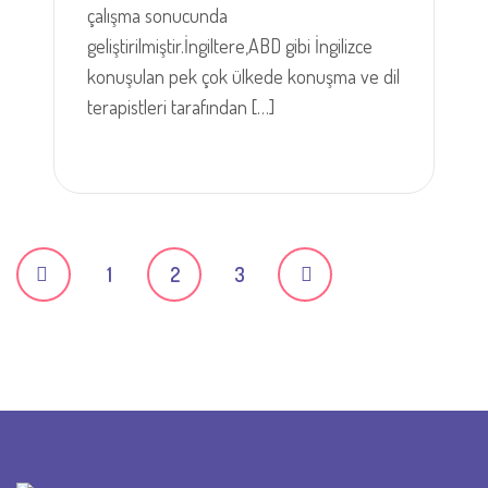
çalışma sonucunda
geliştirilmiştir.İngiltere,ABD gibi İngilizce
konuşulan pek çok ülkede konuşma ve dil
terapistleri tarafından […]
P
1
2
3
o
s